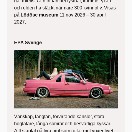
har inletts. Och innan det tystnar, kommer yxan
och elden ha släckt närmare 300 kvinnoliv. Visas
på
Lödöse museum
11 nov 2026 – 30 april
2027.
EPA Sverige
Vänskap, längtan, förvirrande känslor, stora
högtalare, långa somrar och besvärliga kyssar.
Allt staplat på fyra hjul som rullar mot vuxenlivet