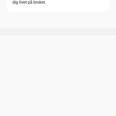
dig livet på bruket.
Senast uppdaterad:
2026-07-01 11:29
Planera ditt besök
Besöks- och leveransadress:
Museivägen 10, 413 11 Göteborg
Telefon:
010-441 44 00
E-post:
gnm@vgregion.se