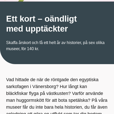
Ett kort – oändligt
med upptäckter
Skaffa årskort och få ett helt år av historier, på sex olika
museer, för 140 kr.
Vad hittade de när de röntgade den egyptiska
sarkofagen i Vänersborg? Hur långt kan
bläckfiskar flyga på västkusten? Varför använde
man huggormskött för att bota spetälska? På våra
museer får du inte bara hela historien, du får även
anledning att göra en utflykt som tar dig bortom