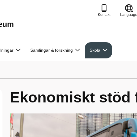
Kontakt
Languag
seum
llningar
Samlingar & forskning
Skola
Ekonomiskt stöd 