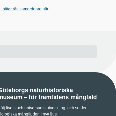
 hittar rätt samordnare här
.
Göteborgs naturhistoriska
museum – för framtidens mångfald
ölj livets och universums utveckling, och se den
iologiska mångfalden i nytt ljus.