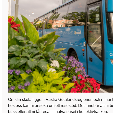
Om din skola ligger i Västra Götalandsregionen och ni har b
hos oss kan ni ansöka om ett resestöd. Det innebär att ni be
buss eller att ni får resa till halva priset i kollektivtrafiken.