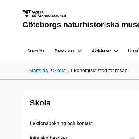
Göteborgs naturhistoriska mu
Startsida
Besök oss
Aktiviteter
Utstä
Startsida
/
Skola
/
Ekonomiskt stöd för resan
Skola
Lektionsbokning och kontakt
Inför skolbesöket