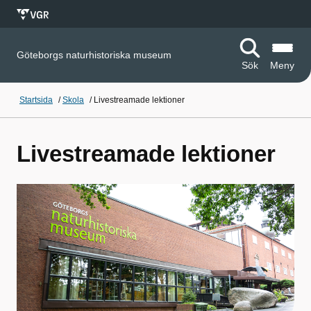
Göteborgs naturhistoriska museum
Sök
Meny
Startsida
/
Skola
/
Livestreamade lektioner
Livestreamade lektioner