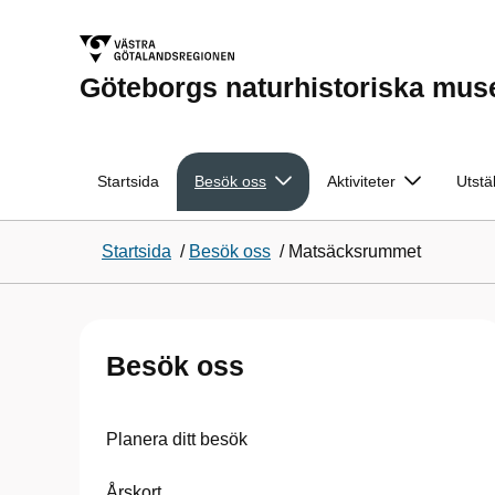
Göteborgs naturhistoriska mu
Startsida
Besök oss
Aktiviteter
Utstä
Startsida
/
Besök oss
/
Matsäcksrummet
Besök oss
Planera ditt besök
Årskort