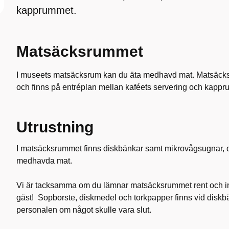
kapprummet.
Matsäcksrummet
I museets matsäcksrum kan du äta medhavd mat. Matsäcksr
och finns på entréplan mellan kaféets servering och kapp
Utrustning
I matsäcksrummet finns diskbänkar samt mikrovågsugnar, o
medhavda mat.
Vi är tacksamma om du lämnar matsäcksrummet rent och in
gäst! Sopborste, diskmedel och torkpapper finns vid diskbä
personalen om något skulle vara slut.