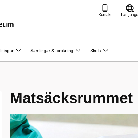
Kontakt
Languag
seum
llningar
Samlingar & forskning
Skola
Matsäcksrummet