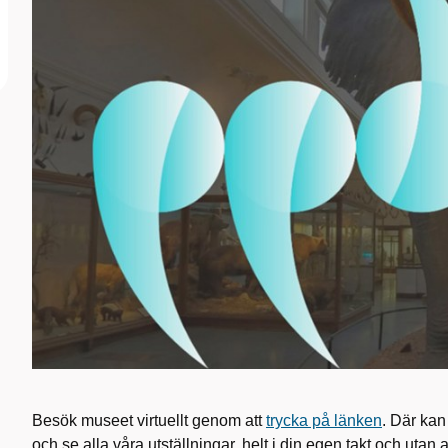
Besök museet virtuellt genom att
trycka på länken
. Där kan
och se alla våra utställningar, helt i din egen takt och uta