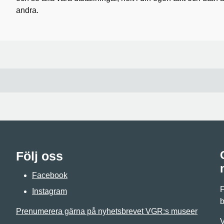
andra.
Följ oss
Facebook
F
Instagram
b
Prenumerera gärna på nyhetsbrevet VGR:s museer
V