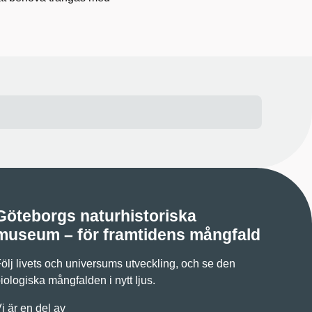
Göteborgs naturhistoriska
museum – för framtidens mångfald
ölj livets och universums utveckling, och se den
iologiska mångfalden i nytt ljus.
i är en del av