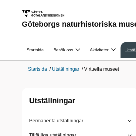
Göteborgs naturhistoriska mu
Startsida
Besök oss
Aktiviteter
Utstä
Startsida
/
Utställningar
/
Virtuella museet
Utställningar
Permanenta utställningar
Tillfälliga utställningar