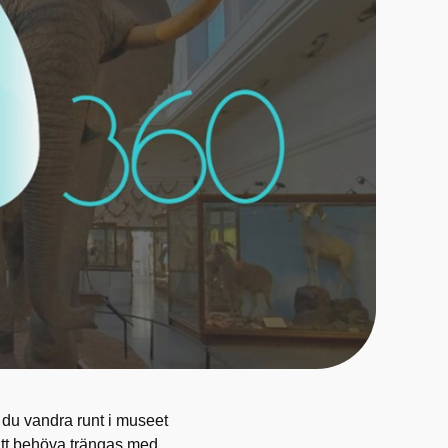
 du vandra runt i museet
n att behöva trängas med