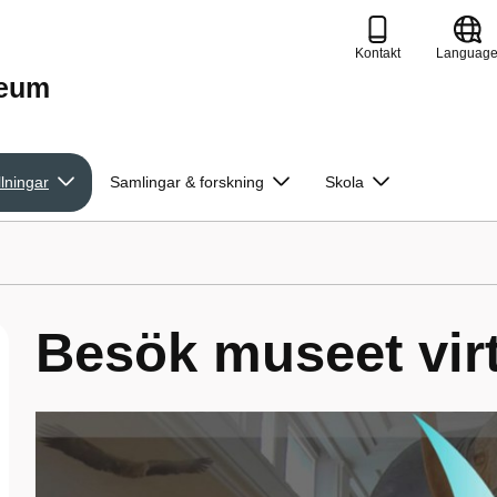
Kontakt
Languag
seum
llningar
Samlingar & forskning
Skola
Besök museet virt