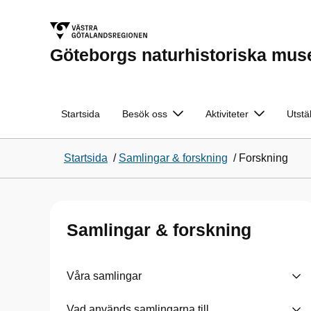
Göteborgs naturhistoriska mu
Startsida
Besök oss
Aktiviteter
Utstä
Startsida
/
Samlingar & forskning
/
Forskning
Samlingar & forskning
Våra samlingar
Vad används samlingarna till