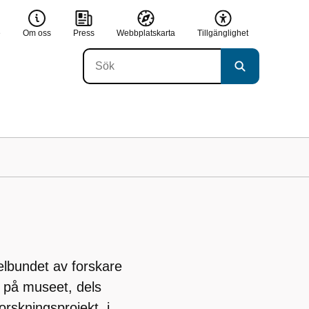
e
Om oss
Press
Webbplatskarta
Tillgänglighet
lbundet av forskare
k på museet, dels
orskningsprojekt, i