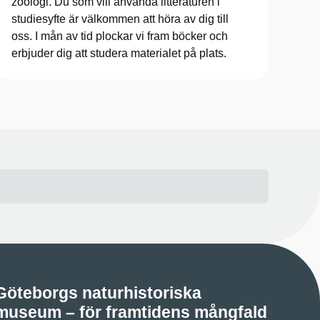
zoologi. Du som vill använda litteraturen i
studiesyfte är välkommen att höra av dig till
oss. I mån av tid plockar vi fram böcker och
erbjuder dig att studera materialet på plats.
Göteborgs naturhistoriska
museum – för framtidens mångfald