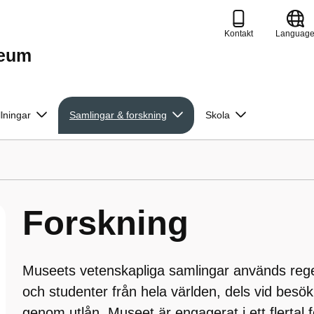
Kontakt
Languag
seum
llningar
Samlingar & forskning
Skola
Forskning
Museets vetenskapliga samlingar används rege
och studenter från hela världen, dels vid besö
genom utlån. Museet är engagerat i ett flertal f