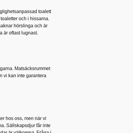
änglighetsanpassad toalett
a toaletter och i hissarna.
saknar hörslinga och är
 är oftast lugnast.
llningarna. Matsäcksrummet
 vi kan inte garantera
er hos oss, men när vi
. Sällskapsdjur får inte
dar är välkomna. Fråga i