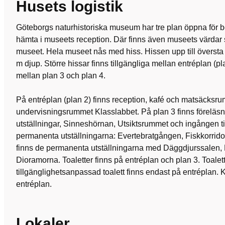
Husets logistik
Göteborgs naturhistoriska museum har tre plan öppna för be
hämta i museets reception. Där finns även museets värdar
museet. Hela museet nås med hiss. Hissen upp till översta
m djup. Större hissar finns tillgängliga mellan entréplan (p
mellan plan 3 och plan 4.
På entréplan (plan 2) finns reception, kafé och matsäcksru
undervisningsrummet Klasslabbet. På plan 3 finns föreläsnin
utställningar, Sinneshörnan, Utsiktsrummet och ingången t
permanenta utställningarna: Evertebratgången, Fiskkorrido
finns de permanenta utställningarna med Däggdjurssalen
Dioramorna. Toaletter finns på entréplan och plan 3. Toalet
tillgänglighetsanpassad toalett finns endast på entréplan.
entréplan.
Lokaler