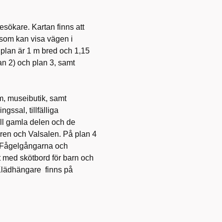
sökare. Kartan finns att
 som kan visa vägen i
 plan är 1 m bred och 1,15
lan 2) och plan 3, samt
m, museibutik, samt
gssal, tillfälliga
ill gamla delen och de
ren och Valsalen. På plan 4
, Fågelgångarna och
t med skötbord för barn och
 Klädhängare finns på