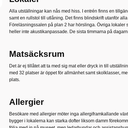
Alla utställningar kan nås med hiss. I entrén finns en tillg
samt en rullstol till utlåning. Det finns blindskrift utanför all
Föreläsningssalen på plan 2 har hörslinga. Övriga lokaler 
heller inte akustikanpassade. De sista timmarna på dagarna
Matsäcksrum
Det är ej tillåtet att ta med sig mat eller dryck in till utstä
med 32 platser är öppet för allmänhet samt skolklasser
,
men
plats.
Allergier
Besökare med allergier möter inga allergiframkallande växt
bygger i lokalerna kan starka dofter liksom damm förekomma
följa med in på museet, men ledarhundar och assistanshun