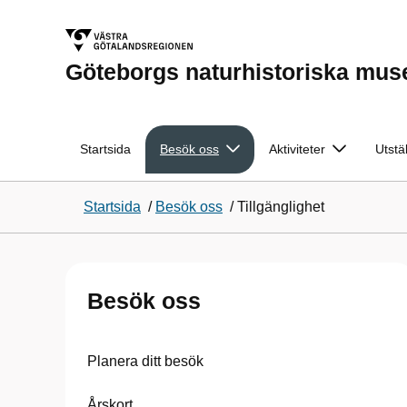
Göteborgs naturhistoriska mu
Startsida
Besök oss
Aktiviteter
Utstä
Startsida
/
Besök oss
/
Tillgänglighet
Besök oss
Planera ditt besök
Årskort