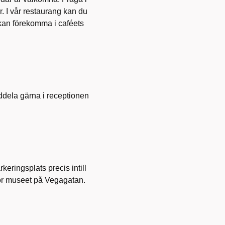
 I vår restaurang kan du
r kan förekomma i caféets
ddela gärna i receptionen
keringsplats precis intill
ör museet på Vegagatan.