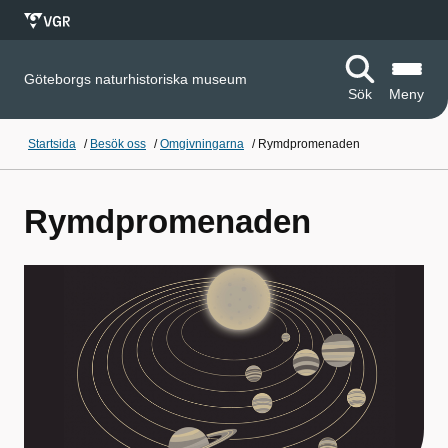
Göteborgs naturhistoriska museum
Sök
Meny
Startsida
/
Besök oss
/
Omgivningarna
/
Rymdpromenaden
Rymdpromenaden