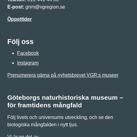
E-post:
gnm@vgregion.se
Öppettider
Följ oss
Facebook
Instagram
Prenumerera gärna på nyhetsbrevet VGR:s museer
Göteborgs naturhistoriska museum –
för framtidens mångfald
Följ livets och universums utveckling, och se den
biologiska mångfalden i nytt ljus.
Vi är en del av