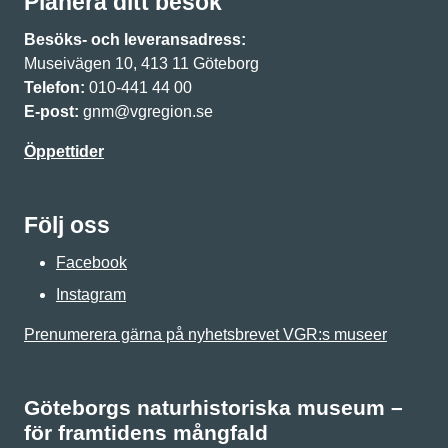
Planera ditt besök
Besöks- och leveransadress:
Museivägen 10, 413 11 Göteborg
Telefon:
010-441 44 00
E-post:
gnm@vgregion.se
Öppettider
Följ oss
Facebook
Instagram
Prenumerera gärna på nyhetsbrevet VGR:s museer
Göteborgs naturhistoriska museum –
för framtidens mångfald