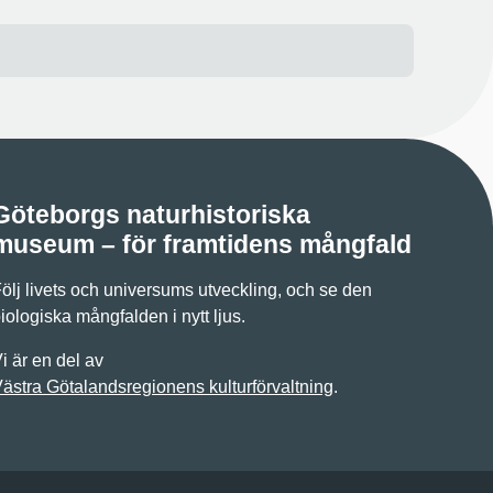
Göteborgs naturhistoriska
museum – för framtidens mångfald
ölj livets och universums utveckling, och se den
iologiska mångfalden i nytt ljus.
i är en del av
ästra Götalandsregionens kulturförvaltning
.