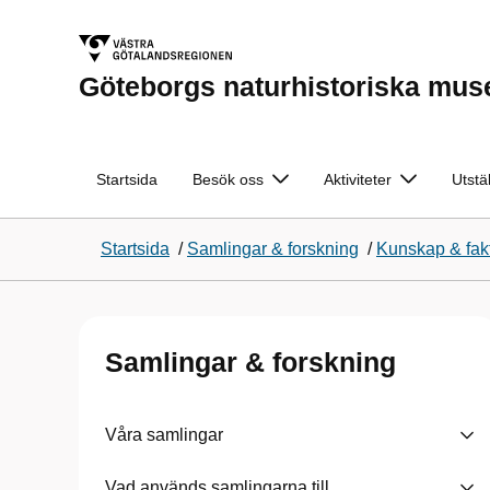
Göteborgs naturhistoriska mu
Startsida
Besök oss
Aktiviteter
Utstä
Startsida
/
Samlingar & forskning
/
Kunskap & fak
Samlingar & forskning
Våra samlingar
Vad används samlingarna till