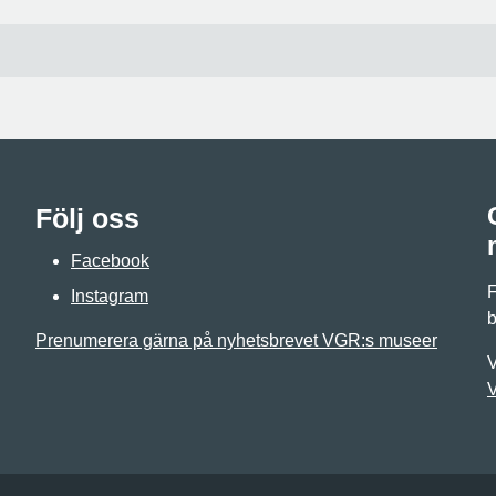
Följ oss
Facebook
F
Instagram
b
Prenumerera gärna på nyhetsbrevet VGR:s museer
V
V