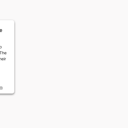
e
o
 The
heir
rm