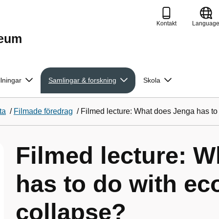
Kontakt
Languag
seum
llningar
Samlingar & forskning
Skola
ta
/
Filmade föredrag
/
Filmed lecture: What does Jenga has to
Filmed lecture: 
has to do with ec
collapse?