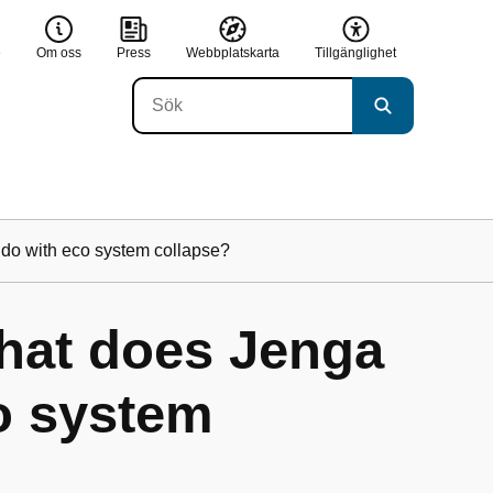
e
Om oss
Press
Webbplatskarta
Tillgänglighet
 do with eco system collapse?
What does Jenga
o system