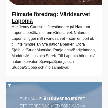
Filmade föredrag: Världsarvet
Laponia
Hör Jenny Carlsson, föreståndare på Naturum
Laponia berätta mer om världsarvet. Naturum
Laponia ligger mitt i världsarvet – som en port ut,
till inte mindre än fyra nationalparker (Stora
Sjöfallet/Stuor Muorkke, Padjelanta/Badjelánnda,
Muddus/Muttos och Sarek. Till Laponia hör också
naturreservaten Sjávnja/Sjaunja och
Stubbá/Stubba och nio samebyar.