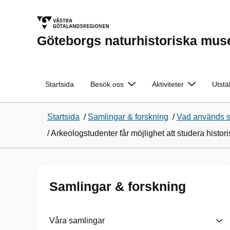
Göteborgs naturhistoriska mu
Startsida
Besök oss
Aktiviteter
Utstä
Startsida
/
Samlingar & forskning
/
Vad används sa
/
Arkeologstudenter får möjlighet att studera histo
Samlingar & forskning
Våra samlingar