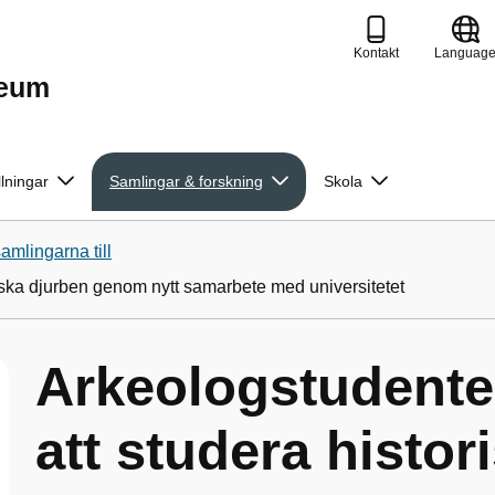
Kontakt
Languag
seum
llningar
Samlingar & forskning
Skola
mlingarna till
riska djurben genom nytt samarbete med universitetet
Arkeologstudenter
att studera histor