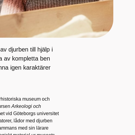
 djurben till hjälp i
a av kompletta ben
nna igen karaktärer
urhistoriska museum och
kursen
Arkeologi och
 vid Göteborgs universitet
datorer, lådor med djurben
llsammans med sin lärare