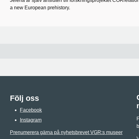
Jelena är själv ansluten till forskningsprojektet CORrelati
a new European prehistory.
Följ oss
Facebook
F
Instagram
b
Prenumerera gärna på nyhetsbrevet VGR:s museer
V