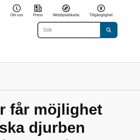
e
Om oss
Press
Webbplatskarta
Tillgänglighet
 får möjlighet
iska djurben