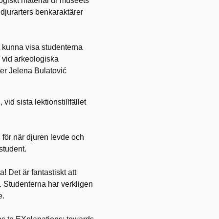
ogiskt material ur museets
a djurarters benkaraktärer
tt kunna visa studenterna
 vid arkeologiska
ger Jelena Bulatović
id sista lektionstillfället
 för när djuren levde och
student.
! Det är fantastiskt att
. Studenterna har verkligen
e.