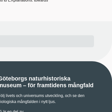
ons to EXplanations: towards
Göteborgs naturhistoriska
museum – för framtidens mångfald
ölj livets och universums utveckling, och se den
iologiska mångfalden i nytt ljus.
i är en del av