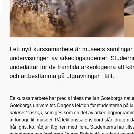
I ett nytt kurssamarbete är museets samlingar av
undervisningen av arkeologstudenter. Studiern
underlättar för de framtida arkeologerna att kä
och artbestämma på utgrävningar i fält.
Ett kurssamarbete har precis inletts mellan Göteborgs nat
Göteborgs universitet. Dagens lektion för studenterna på 
naturvetenskap,
som ges som en del av arkeologprogrammet
är förlagd till museet. På lektionssalens bord står förutom 
från gris, ko, rådjur, älg, ren med flera. Studenterna har ti