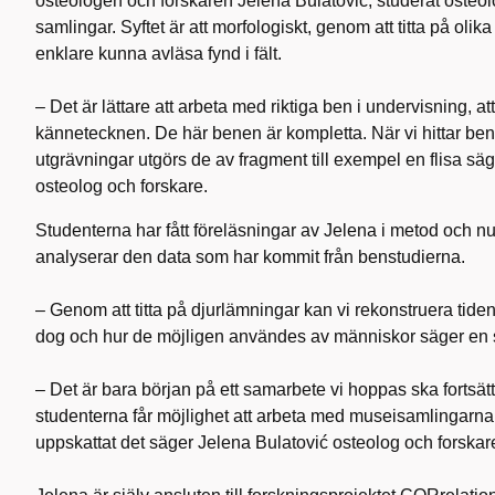
osteologen och forskaren Jelena Bulatović, studerat osteol
samlingar. Syftet är att morfologiskt, genom att titta på olik
enklare kunna avläsa fynd i fält.
– Det är lättare att arbeta med riktiga ben i undervisning, a
kännetecknen. De här benen är kompletta. När vi hittar ben
utgrävningar utgörs de av fragment till exempel en flisa sä
osteolog och forskare.
Studenterna har fått föreläsningar av Jelena i metod och nu, v
analyserar den data som har kommit från benstudierna.
– Genom att titta på djurlämningar kan vi rekonstruera tiden
dog och hur de möjligen användes av människor säger en 
– Det är bara början på ett samarbete vi hoppas ska fortsätta
studenterna får möjlighet att arbeta med museisamlingarna
uppskattat det säger Jelena Bulatović osteolog och forskar