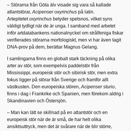
– Störarna från Göta älv visade sig vara så kallade
atlantstörar,
Acipenser oxyrinchus
på latin.
Artepitetet
oxyrinchus
betyder spetsnos, vilket syns
väldigt tydligt när de är unga. I samband med arbetet
inför artdatabankens nationalnyckel om strålfeniga fiskar
verifierades störarna morfologiskt, men vi har även tagit
DNA-prov på dem, berättar Magnus Gelang.
I samlingarna finns en globalt stark täckning på olika
arter av stör, som exempelvis paddelstör från
Mississippi, europeisk stör och sibirisk stör, men extra
fokus ligger på störar från Sverige och framför allt
västkusten. Den europeiska stören,
Acipenser sturio
,
finns i dag i Frankrike och Spanien, men förekom aldrig i
Skandinavien och Östersjön.
– Man kan lätt se skillnad på en atlantstör och en
europeisk stör när de är små, de har helt olika
ansiktsuttryck, men det är svårare när de blir större,