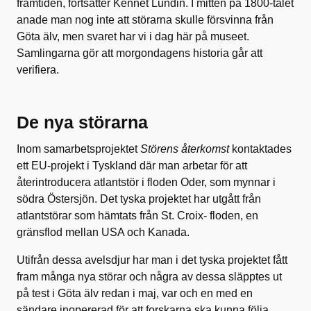
framtiden, fortsätter Kennet Lundin. I mitten på 1800-talet
anade man nog inte att störarna skulle försvinna från
Göta älv, men svaret har vi i dag här på museet.
Samlingarna gör att morgondagens historia går att
verifiera.
De nya störarna
Inom samarbetsprojektet
Störens återkomst
kontaktades
ett EU-projekt i Tyskland där man arbetar för att
återintroducera atlantstör i floden Oder, som mynnar i
södra Östersjön. Det tyska projektet har utgått från
atlantstörar som hämtats från St. Croix- floden, en
gränsflod mellan USA och Kanada.
Utifrån dessa avelsdjur har man i det tyska projektet fått
fram många nya störar och några av dessa släpptes ut
på test i Göta älv redan i maj, var och en med en
sändare inopererad för att forskarna ska kunna följa