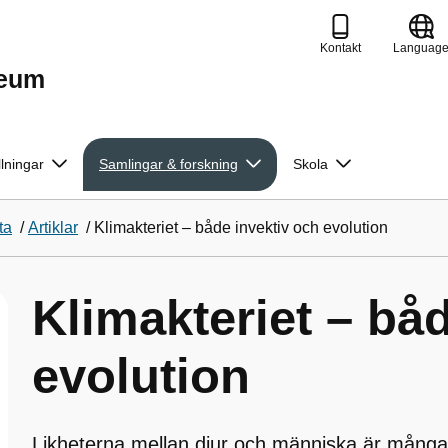
Kontakt
Languag
seum
llningar
Samlingar & forskning
Skola
ta
/
Artiklar
/
Klimakteriet – både invektiv och evolution
Klimakteriet – bå
evolution
Likheterna mellan djur och människa är många 