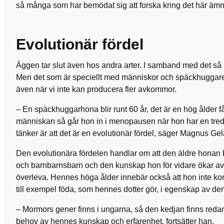
så många som har bemödat sig att forska kring det här ämn
Evolutionär fördel
Äggen tar slut även hos andra arter. I samband med det så 
Men det som är speciellt med människor och späckhuggare är
även när vi inte kan producera fler avkommor.
– En späckhuggarhona blir runt 60 år, det är en hög ålder f
människan så går hon in i menopausen när hon har en tredj
tänker är att det är en evolutionär fördel, säger Magnus Ge
Den evolutionära fördelen handlar om att den äldre honan bid
och barnbarnsbarn och den kunskap hon för vidare ökar a
överleva. Hennes höga ålder innebär också att hon inte k
till exempel föda, som hennes dotter gör, i egenskap av de
– Mormors gener finns i ungarna, så den kedjan finns redan.
behov av hennes kunskap och erfarenhet, fortsätter han.