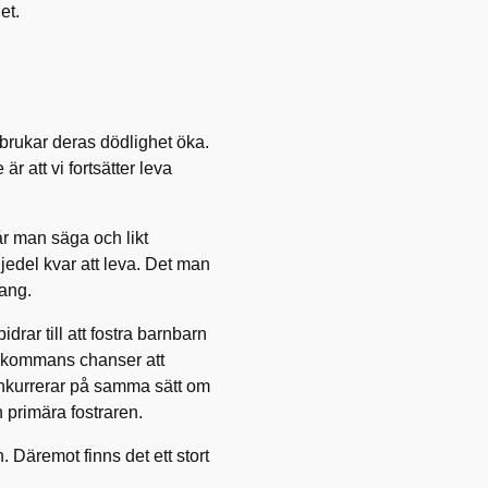
et.
brukar deras dödlighet öka.
 att vi fortsätter leva
år man säga och likt
edel kvar att leva. Det man
lang.
rar till att fostra barnbarn
vkommans chanser att
onkurrerar på samma sätt om
n primära fostraren.
 Däremot finns det ett stort