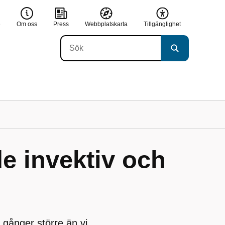
e
Om oss
Press
Webbplatskarta
Tillgänglighet
de invektiv och
gånger större än vi