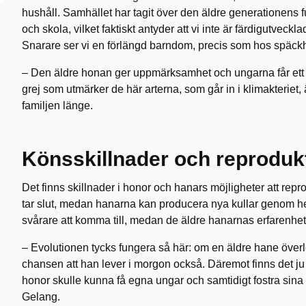
hushåll. Samhället har tagit över den äldre generationens fu
och skola, vilket faktiskt antyder att vi inte är färdigutveckl
Snarare ser vi en förlängd barndom, precis som hos späc
– Den äldre honan ger uppmärksamhet och ungarna får ett
grej som utmärker de här arterna, som går in i klimakteriet, 
familjen länge.
Könss
killnader
och
reproduk
Det finns skillnader i honor och hanars möjligheter att re
tar slut, medan hanarna kan producera nya kullar genom he
svårare att komma till, medan de äldre hanarnas erfarenhet
– Evolutionen tycks fungera så här: om en äldre hane överl
chansen att han lever i morgon också. Däremot finns det ju
honor skulle kunna få egna ungar och samtidigt fostra si
Gelang.