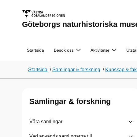
Göteborgs naturhistoriska mu
Startsida
Besök oss
Aktiviteter
Utstä
Startsida
/
Samlingar & forskning
/
Kunskap & fak
Samlingar & forskning
Våra samlingar
Vad används samlingarna till