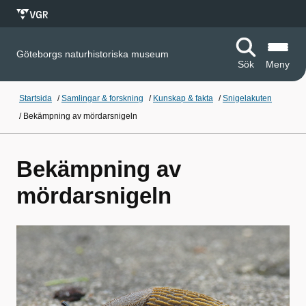
Göteborgs naturhistoriska museum
Sök
Meny
Startsida
/
Samlingar & forskning
/
Kunskap & fakta
/
Snigelakuten
/
Bekämpning av mördarsnigeln
Bekämpning av
mördarsnigeln