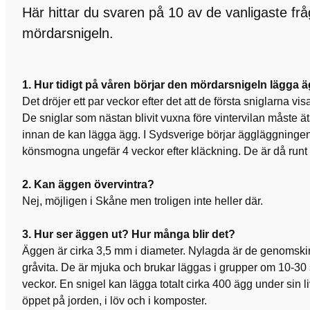
Här hittar du svaren på 10 av de vanligaste frå
mördarsnigeln.
1. Hur tidigt på våren börjar den mördarsnigeln lägga 
Det dröjer ett par veckor efter det att de första sniglarna vis
De sniglar som nästan blivit vuxna före vintervilan måste äta
innan de kan lägga ägg. I Sydsverige börjar äggläggningen i 
könsmogna ungefär 4 veckor efter kläckning. De är då runt 
2. Kan äggen övervintra?
Nej, möjligen i Skåne men troligen inte heller där.
3. Hur ser äggen ut? Hur många blir det?
Äggen är cirka 3,5 mm i diameter. Nylagda är de genomski
gråvita. De är mjuka och brukar läggas i grupper om 10-30 
veckor. En snigel kan lägga totalt cirka 400 ägg under sin li
öppet på jorden, i löv och i komposter.