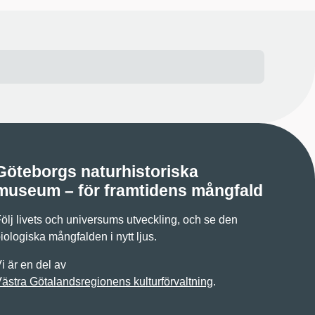
Göteborgs naturhistoriska
museum – för framtidens mångfald
ölj livets och universums utveckling, och se den
iologiska mångfalden i nytt ljus.
i är en del av
ästra Götalandsregionens kulturförvaltning
.