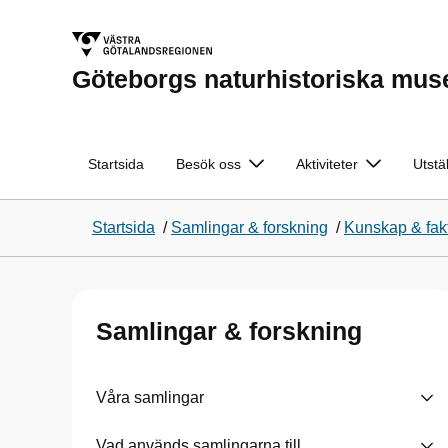
Göteborgs naturhistoriska mu
Startsida
Besök oss
Aktiviteter
Utstä
Startsida
/
Samlingar & forskning
/
Kunskap & fak
Samlingar & forskning
Våra samlingar
Vad används samlingarna till