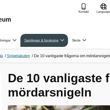
Kontakt
Languag
seum
llningar
Samlingar & forskning
Skola
ta
/
Snigelakuten
/
De 10 vanligaste frågorna om mördarsnigel
De 10 vanligaste 
mördarsnigeln