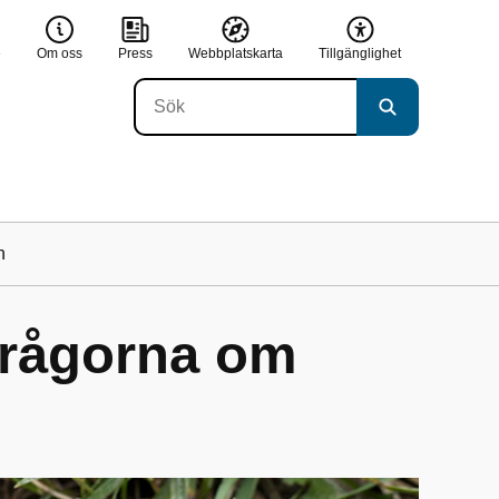
e
Om oss
Press
Webbplatskarta
Tillgänglighet
n
frågorna om