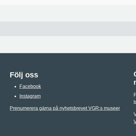
Följ oss
Facebook
F
Instagram
b
Prenumerera gärna på nyhetsbrevet VGR:s museer
V
V