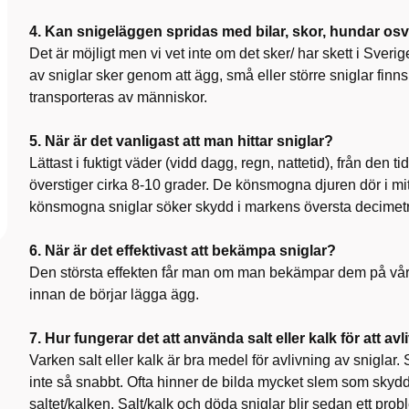
4. Kan snigeläggen spridas med bilar, skor, hundar os
Det är möjligt men vi vet inte om det sker/ har skett i Sver
av sniglar sker genom att ägg, små eller större sniglar finns
transporteras av människor.
5. När är det vanligast att man hittar sniglar?
Lättast i fuktigt väder (vidd dagg, regn, nattetid), från den 
överstiger cirka 8-10 grader. De könsmogna djuren dör i mit
könsmogna sniglar söker skydd i markens översta decimetrar
6. När är det effektivast att bekämpa sniglar?
Den största effekten får man om man bekämpar dem på våren
innan de börjar lägga ägg.
7. Hur fungerar det att använda salt eller kalk för att avl
Varken salt eller kalk är bra medel för avlivning av sniglar
inte så snabbt. Ofta hinner de bilda mycket slem som skyd
saltet/kalken. Salt/kalk och döda sniglar blir sedan ett probl