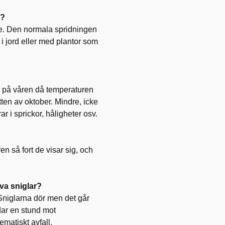
v?
ige. Den normala spridningen
 i jord eller med plantor som
tid på våren då temperaturen
ten av oktober. Mindre, icke
 i sprickor, håligheter osv.
 så fort de visar sig, och
iva sniglar?
. Sniglarna dör men det går
dar en stund mot
ematiskt avfall.