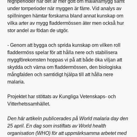
regnperioder när det är mer gott om malariamygg samt
under torrperioder när myggen är färre. Vid analys av
spillningen hämtar forskarna bland annat kunskap om
vilka arter av mygg fladdermössen äter men också hur
stor andel av födan de utgör.
- Genom att bygga och sprida kunskap om vilken roll
fladdermöss spelar för att hålla nere och stabilisera
myggförekomsten hoppas vi på att både öka viljan att
skydda och värna om fladdermössen, den biologiska
mångfalden och samtidigt hjälpa till att hålla nere
malaria.
Projektet har stöttats av Kungliga Vetenskaps- och
Vitterhetssamhället.
Den här artikeln publicerades på World malaria day den
25 april. En dag som instiftats av World health
organisation (WHO) för att uppmärksamma arbetet med